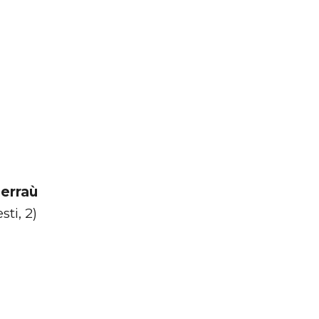
erraù
sti, 2)