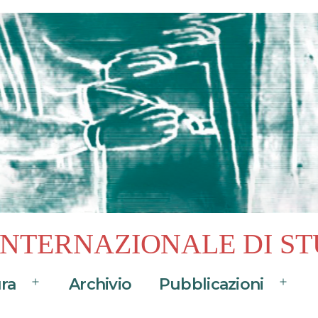
 INTERNAZIONALE DI ST
ura
Archivio
Pubblicazioni
Apri
Apri
menu
menu