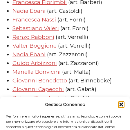
Francesca Florimbii
(art. Barberi)
Nadia Ebani
(art. Castoldi)
Francesca Nassi
(art. Forni)
Sebastiano Valeri
(art. Forni)
Renzo Rabboni
(art. Verrelli)
Valter Boggione
(art. Verrelli)
Nadia Ebani
(art. Zazzaroni)
Guido Arbizzoni
(art. Zazzaroni)
Mariella Bonvicini
(art. Malta)
Giovanni Benedetto
(art. Binnebeke)
Giovanni Capecchi
(art. Galatà)
Patrizia Paradisi
(art. Galatà)
Gestisci Consenso
Laura Melosi
(art. Gionta)
Arnaldo Soldani
(art. Gionta)
Per fornire le migliori esperienze, utilizziamo tecnologie come i cookie
per memorizzare e/o accedere alle informazioni del dispositivo. Il
consenso a queste tecnologie ci permetterà di elaborare dati come il