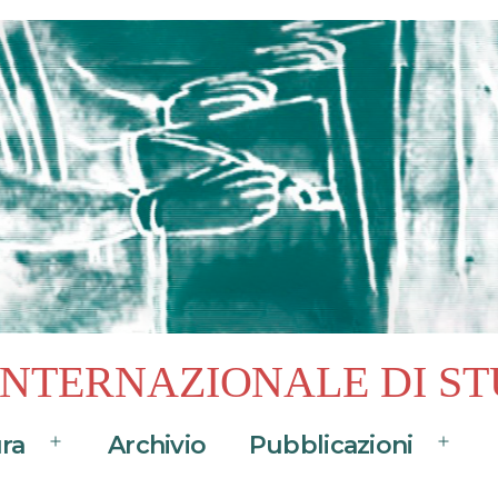
 INTERNAZIONALE DI ST
ura
Archivio
Pubblicazioni
Apri
Apri
menu
menu