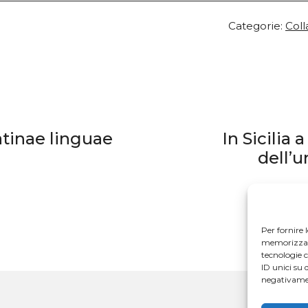
Categorie:
Col
atinae linguae
In Sicilia 
dell’
Per fornire 
memorizzare 
tecnologie 
ID unici su 
negativamen