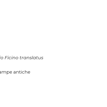
io Ficino translatus
stampe antiche