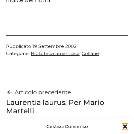
Indice dei nomi
Pubblicato
19 Settembre 2002
Categorie:
Biblioteca umanistica
,
Collane
Navigazione
Articolo precedente
Laurentia laurus. Per Mario
articoli
Martelli
Gestisci Consenso
Articolo successivo