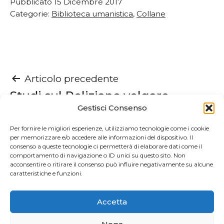
Pubblicato
15 Dicembre 2017
Categorie:
Biblioteca umanistica
,
Collane
Navigazione
Articolo precedente
Studi sul Poliziano volgare
articoli
Gestisci Consenso
Articolo successivo
Per fornire le migliori esperienze, utilizziamo tecnologie come i cookie
per memorizzare e/o accedere alle informazioni del dispositivo. Il
Pascoli e le vie della tradizione
consenso a queste tecnologie ci permetterà di elaborare dati come il
comportamento di navigazione o ID unici su questo sito. Non
acconsentire o ritirare il consenso può influire negativamente su alcune
caratteristiche e funzioni.
Accetta