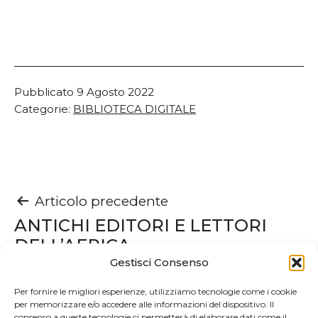
Pubblicato
9 Agosto 2022
Categorie:
BIBLIOTECA DIGITALE
Navigazione
Articolo precedente
ANTICHI EDITORI E LETTORI
articoli
DELL’AFRICA
Gestisci Consenso
Articolo successivo
Per fornire le migliori esperienze, utilizziamo tecnologie come i cookie
per memorizzare e/o accedere alle informazioni del dispositivo. Il
Studi umanistici, IV-V
consenso a queste tecnologie ci permetterà di elaborare dati come il