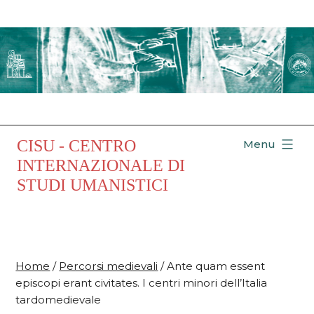
Salta
al
contenuto
CISU - CENTRO
Menu
INTERNAZIONALE DI
STUDI UMANISTICI
Home
/
Percorsi medievali
/ Ante quam essent
episcopi erant civitates. I centri minori dell’Italia
tardomedievale