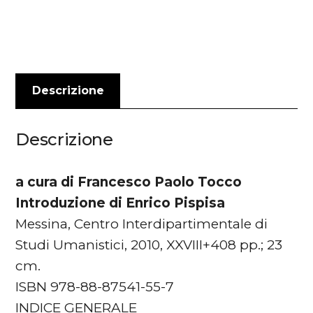
civitates.
I
centri
minori
dell’Italia
Descrizione
tardomedievale
quantità
Descrizione
a cura di Francesco Paolo Tocco
Introduzione di Enrico Pispisa
Messina, Centro Interdipartimentale di
Studi Umanistici, 2010, XXVIII+408 pp.; 23
cm.
ISBN 978-88-87541-55-7
INDICE GENERALE