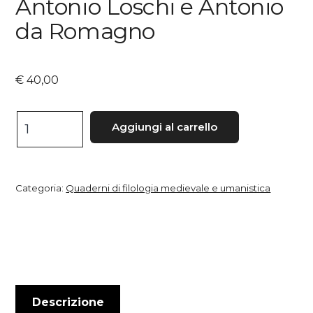
Antonio Loschi e Antonio
da Romagno
€
40,00
Antonio
Aggiungi al carrello
Loschi
e
Antonio
Categoria:
Quaderni di filologia medievale e umanistica
da
Romagno
quantità
Descrizione