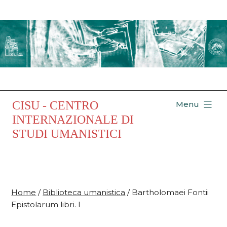
Salta
al
contenuto
CISU - CENTRO
Menu
INTERNAZIONALE DI
STUDI UMANISTICI
Home
/
Biblioteca umanistica
/ Bartholomaei Fontii
Epistolarum libri. I