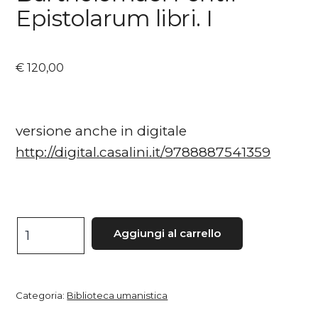
Epistolarum libri. I
€
120,00
versione anche in digitale
http://digital.casalini.it/9788887541359
Bartholomaei
Aggiungi al carrello
Fontii
Epistolarum
libri.
Categoria:
Biblioteca umanistica
I