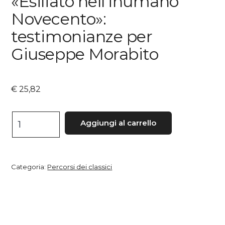
«Esiliato nell’inumano
Novecento»:
testimonianze per
Giuseppe Morabito
€
25,82
«Esiliato
Aggiungi al carrello
nell'inumano
Novecento»:
testimonianze
Categoria:
Percorsi dei classici
per
Giuseppe
Morabito
quantità