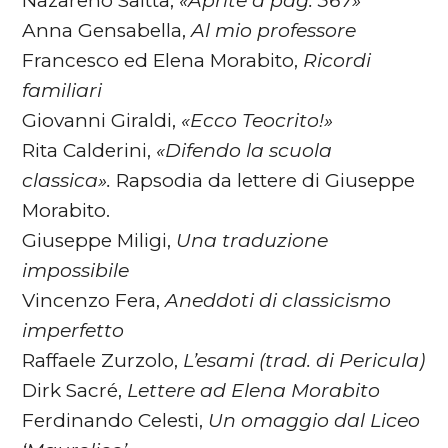
Nazareno Saitta,
«Aprite a pag. 367»
Anna Gensabella,
Al mio professore
Francesco ed Elena Morabito,
Ricordi
familiari
Giovanni Giraldi,
«Ecco Teocrito!»
Rita Calderini,
«Difendo la scuola
classica».
Rapsodia da lettere di Giuseppe
Morabito.
Giuseppe Miligi,
Una traduzione
impossibile
Vincenzo Fera,
Aneddoti di classicismo
imperfetto
Raffaele Zurzolo,
L’esami (trad. di Pericula)
Dirk Sacré,
Lettere ad Elena Morabito
Ferdinando Celesti,
Un omaggio dal Liceo