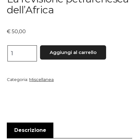
dell’Africa
€
50,00
La
Aggiungi al carrello
revisione
petrarchesca
dell’Africa
Categoria:
Miscellanea
quantità
Descrizione