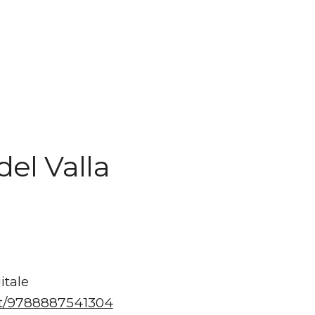
del Valla
itale
i.it/9788887541304