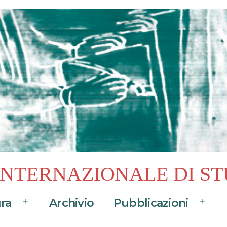
 INTERNAZIONALE DI ST
ura
Archivio
Pubblicazioni
Apri
Apri
menu
menu