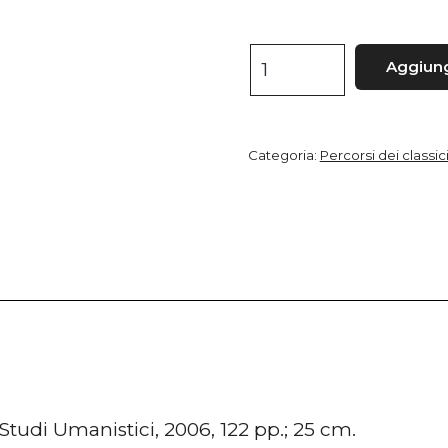
L'Erodoto
Aggiungi
del
Valla
quantità
Categoria:
Percorsi dei classic
Studi Umanistici, 2006, 122 pp.; 25 cm.