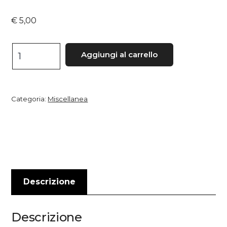
€
5,00
Le
Aggiungi al carrello
memorie
inutili
di
Categoria:
Miscellanea
Carlo
Gozzi
quantità
Descrizione
Descrizione