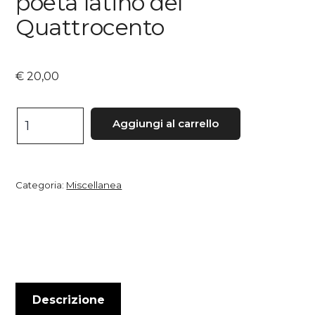
poeta latino del
Quattrocento
€
20,00
Marcantonio
Aggiungi al carrello
Aldegati,
poeta
latino
Categoria:
Miscellanea
del
Quattrocento
quantità
Descrizione