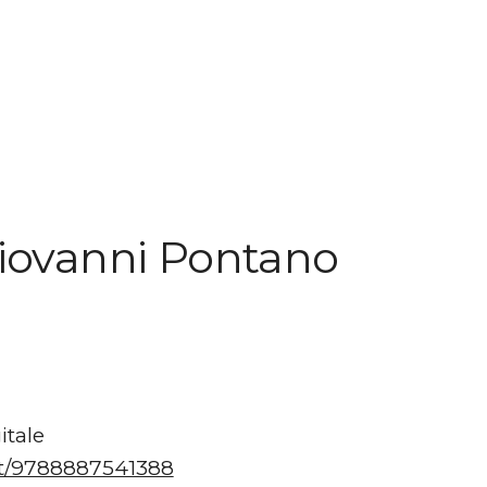
Giovanni Pontano
itale
i.it/9788887541388