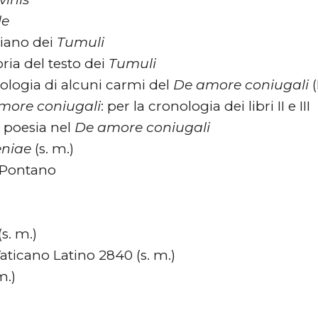
le
liano dei
Tumuli
ria del testo dei
Tumuli
ologia di alcuni carmi del
De amore coniugali
(
more coniugali
: per la cronologia dei libri II e III
 poesia nel
De amore coniugali
niae
(s. m.)
 Pontano
(s. m.)
Vaticano Latino 2840 (s. m.)
m.)