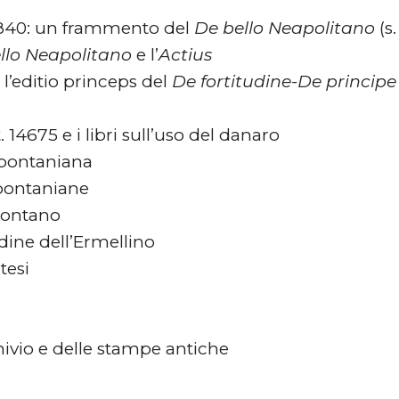
. 2840: un frammento del
De bello Neapolitano
(s
llo Neapolitano
e l’
Actius
’editio princeps del
De fortitudine-De principe
 14675 e i libri sull’uso del danaro
a pontaniana
 pontaniane
Pontano
dine dell’Ermellino
tesi
chivio e delle stampe antiche