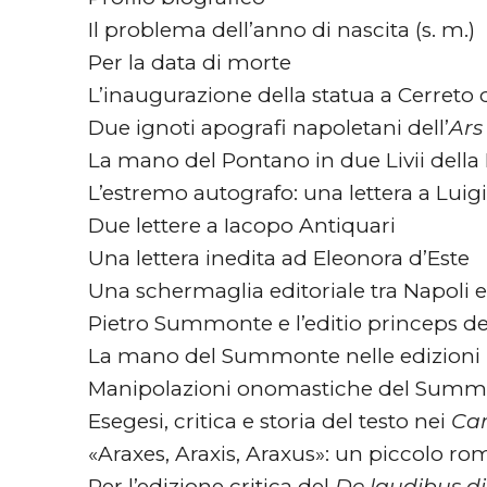
Il problema dell’anno di nascita (s. m.)
Per la data di morte
L’inaugurazione della statua a Cerreto 
Due ignoti apografi napoletani dell’
Ars
La mano del Pontano in due Livii della B
L’estremo autografo: una lettera a Luigi 
Due lettere a Iacopo Antiquari
Una lettera inedita ad Eleonora d’Este
Una schermaglia editoriale tra Napoli e 
Pietro Summonte e l’editio princeps d
La mano del Summonte nelle edizioni
Manipolazioni onomastiche del Summon
Esegesi, critica e storia del testo nei
Ca
«Araxes, Araxis, Araxus»: un piccolo romp
Per l’edizione critica del
De laudibus di