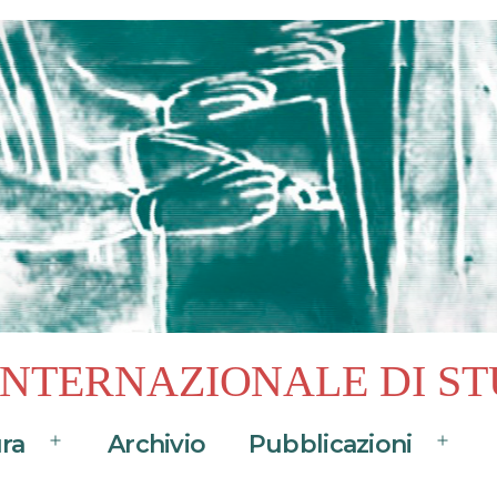
 INTERNAZIONALE DI ST
ura
Archivio
Pubblicazioni
Apri
Apri
menu
menu