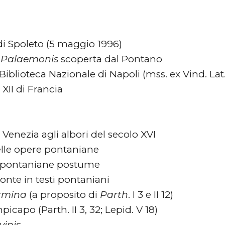
di Spoleto (5 maggio 1996)
 Palaemonis
scoperta dal Pontano
iblioteca Nazionale di Napoli (mss. ex Vind. Lat.
XII di Francia
Venezia agli albori del secolo XVI
elle opere pontaniane
 pontaniane postume
te in testi pontaniani
rmina
(a proposito di
Parth
. I 3 e II 12)
icapo (Parth. II 3, 32; Lepid. V 18)
vinis